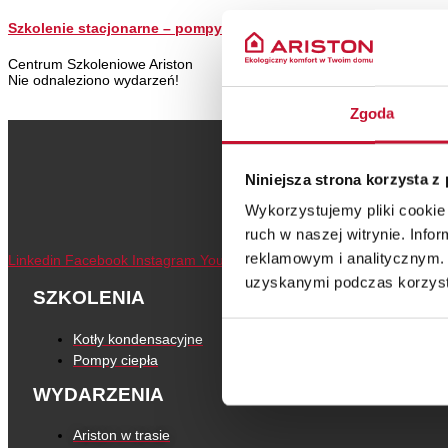
Szkolenie stacjonarne – pompy ciepła
Wyprzedan
(brak miejsc)
Centrum Szkoleniowe Ariston
Nie odnaleziono wydarzeń!
Zgoda
Niniejsza strona korzysta z
Wykorzystujemy pliki cookie 
ruch w naszej witrynie. Inf
reklamowym i analitycznym. 
Linkedin
Facebook
Instagram
Youtube
uzyskanymi podczas korzysta
SZKOLENIA
Kotły kondensacyjne
Pompy ciepła
WYDARZENIA
Ariston w trasie