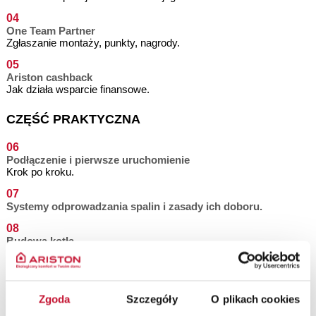
04
One Team Partner
Zgłaszanie montaży, punkty, nagrody.
05
Ariston cashback
Jak działa wsparcie finansowe.
CZĘŚĆ PRAKTYCZNA
06
Podłączenie i pierwsze uruchomienie
Krok po kroku.
07
Systemy odprowadzania spalin i zasady ich doboru.
08
Budowa kotła
Kluczowe elementy i ich rola.
09
Analiza spalin
Zgoda
Szczegóły
O plikach cookies
Jak i po co mierzyć ich parametry.