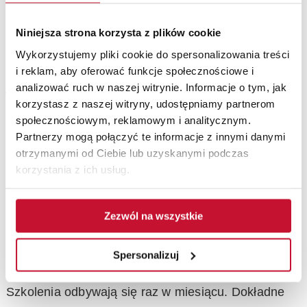
10
Regulacja parametrów kotła
Ustawienia dla oszczędnej pracy.
Niniejsza strona korzysta z plików cookie
11
Wykorzystujemy pliki cookie do spersonalizowania treści
Akcesoria
i reklam, aby oferować funkcje społecznościowe i
Sterowniki i moduły w praktyce.
analizować ruch w naszej witrynie. Informacje o tym, jak
Wyprzedane!
korzystasz z naszej witryny, udostępniamy partnerom
społecznościowym, reklamowym i analitycznym.
Szkolenia z instalacji kotłów kondensacyjnych -
Partnerzy mogą połączyć te informacje z innymi danymi
gdzie wykonać?
otrzymanymi od Ciebie lub uzyskanymi podczas
korzystania z ich usług.
Bezpłatne szkolenia z instalacji kotłów
kondensacyjnych realizujemy w Krakowie na ul.
Pocieszka 3.
Zezwól na wszystkie
Kiedy odbywają się szkolenia na instalatora
Spersonalizuj
kotłów kondensacyjnych?
Szkolenia odbywają się raz w miesiącu. Dokładne